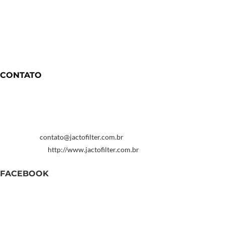
Abre em uma nova aba
Abre em uma nova aba
CONTATO
Ficou com alguma duvida entre me contato
Endereço:
Rua Adalgisa 159 Vila Nilo
Telefone:
+55 11 2243-2399
Email:
contato@jactofilter.com.br
Abre em seu aplicativo
Website:
http://www.jactofilter.com.br
FACEBOOK