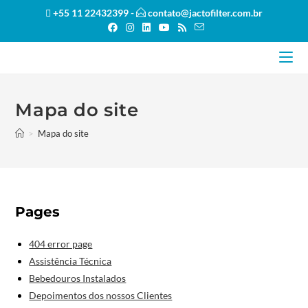
Ir
+55 11 22432399 -
contato@jactofilter.com.br
para
o
conteúdo
Mapa do site
>
Mapa do site
Pages
404 error page
Assistência Técnica
Bebedouros Instalados
Depoimentos dos nossos Clientes