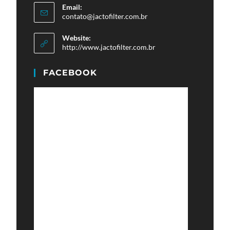
Email:
Abre
contato@jactofilter.com.br
em
seu
Website:
aplicativo
http://www.jactofilter.com.br
FACEBOOK