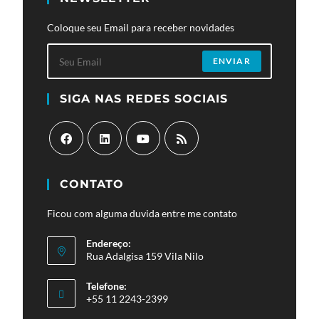
Coloque seu Email para receber novidades
ENVIAR
SIGA NAS REDES SOCIAIS
Abre
Abre
Abre
Abre
em
em
em
em
CONTATO
uma
uma
uma
uma
Ficou com alguma duvida entre me contato
nova
nova
nova
nova
aba
aba
aba
aba
Endereço:
Rua Adalgisa 159 Vila Nilo
Telefone:
+55 11 2243-2399