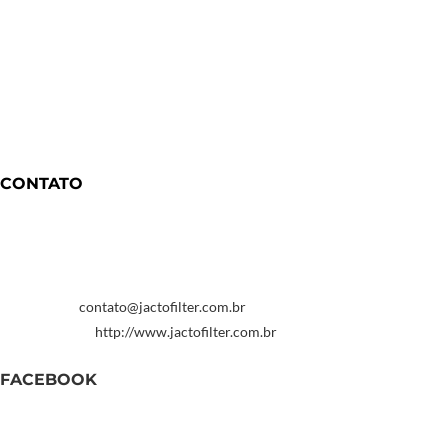
Abre em uma nova aba
Abre em uma nova aba
Abre em uma nova aba
CONTATO
Ficou com alguma duvida entre me contato
Endereço:
Rua Adalgisa 159 Vila Nilo
Telefone:
+55 11 2243-2399
Email:
contato@jactofilter.com.br
Abre em seu aplicativo
Website:
http://www.jactofilter.com.br
FACEBOOK